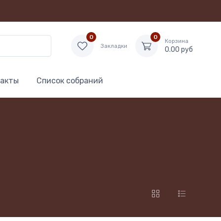
0
0
Корзина
Закладки
0.00 руб
акты
Список собраний