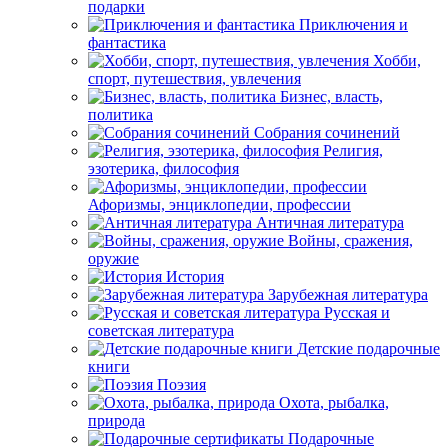
подарки
Приключения и
фантастика
Хобби,
спорт, путешествия, увлечения
Бизнес, власть,
политика
Собрания сочинений
Религия,
эзотерика, философия
Афоризмы, энциклопедии, профессии
Античная литература
Войны, сражения,
оружие
История
Зарубежная литература
Русская и
советская литература
Детские подарочные
книги
Поэзия
Охота, рыбалка,
природа
Подарочные