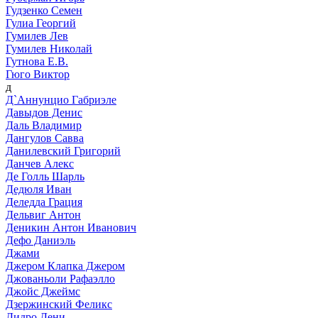
Гудзенко Семен
Гулиа Георгий
Гумилев Лев
Гумилев Николай
Гутнова Е.В.
Гюго Виктор
д
Д`Аннунцио Габриэле
Давыдов Денис
Даль Владимир
Дангулов Савва
Данилевский Григорий
Данчев Алекс
Де Голль Шарль
Дедюля Иван
Деледда Грация
Дельвиг Антон
Деникин Антон Иванович
Дефо Даниэль
Джами
Джером Клапка Джером
Джованьоли Рафаэлло
Джойс Джеймс
Дзержинский Феликс
Дидро Дени