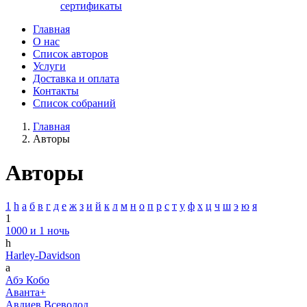
сертификаты
Главная
О нас
Список авторов
Услуги
Доставка и оплата
Контакты
Список собраний
Главная
Авторы
Авторы
1
h
а
б
в
г
д
е
ж
з
и
й
к
л
м
н
о
п
р
с
т
у
ф
х
ц
ч
ш
э
ю
я
1
1000 и 1 ночь
h
Harley-Davidson
а
Абэ Кобо
Аванта+
Авдиев Всеволод