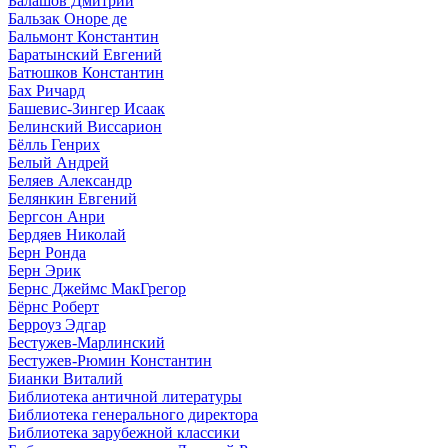
Балашов Дмитрий
Бальзак Оноре де
Бальмонт Константин
Баратынский Евгений
Батюшков Константин
Бах Ричард
Башевис-Зингер Исаак
Белинский Виссарион
Бёлль Генрих
Белый Андрей
Беляев Александр
Белянкин Евгений
Бергсон Анри
Бердяев Николай
Берн Ронда
Берн Эрик
Бернс Джеймс МакГрегор
Бёрнс Роберт
Берроуз Эдгар
Бестужев-Марлинский
Бестужев-Рюмин Константин
Бианки Виталий
Библиотека античной литературы
Библиотека генерального директора
Библиотека зарубежной классики