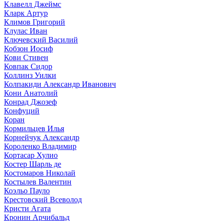
Клавелл Джеймс
Кларк Артур
Климов Григорий
Клулас Иван
Ключевский Василий
Кобзон Иосиф
Кови Стивен
Ковпак Сидор
Коллинз Уилки
Колпакиди Александр Иванович
Кони Анатолий
Конрад Джозеф
Конфуций
Коран
Кормильцев Илья
Корнейчук Александр
Короленко Владимир
Кортасар Хулио
Костер Шарль де
Костомаров Николай
Костылев Валентин
Коэльо Пауло
Крестовский Всеволод
Кристи Агата
Кронин Арчибальд