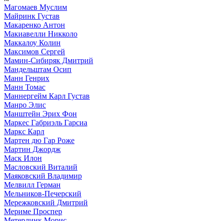
Магомаев Муслим
Майринк Густав
Макаренко Антон
Макиавелли Никколо
Маккалоу Колин
Максимов Сергей
Мамин-Сибиряк Дмитрий
Мандельштам Осип
Манн Генрих
Манн Томас
Маннергейм Карл Густав
Манро Элис
Манштейн Эрих Фон
Маркес Габриэль Гарсиа
Маркс Карл
Мартен дю Гар Роже
Мартин Джордж
Маск Илон
Масловский Виталий
Маяковский Владимир
Мелвилл Герман
Мельников-Печерский
Мережковский Дмитрий
Мериме Проспер
Метерлинк Морис