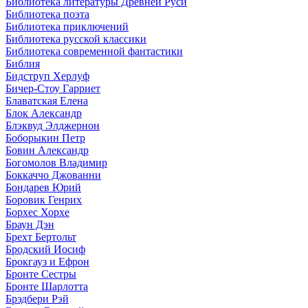
Библиотека литературы Древней Руси
Библиотека поэта
Библиотека приключений
Библиотека русской классики
Библиотека современной фантастики
Библия
Бидструп Херлуф
Бичер-Стоу Гарриет
Блаватская Елена
Блок Александр
Блэквуд Элджернон
Боборыкин Петр
Бовин Александр
Богомолов Владимир
Боккаччо Джованни
Бондарев Юрий
Боровик Генрих
Борхес Хорхе
Браун Дэн
Брехт Бертольт
Бродский Иосиф
Брокгауз и Ефрон
Бронте Сестры
Бронте Шарлотта
Брэдбери Рэй