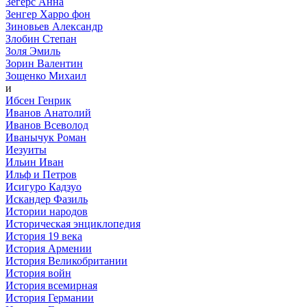
Зегерс Анна
Зенгер Харро фон
Зиновьев Александр
Злобин Степан
Золя Эмиль
Зорин Валентин
Зощенко Михаил
и
Ибсен Генрик
Иванов Анатолий
Иванов Всеволод
Иванычук Роман
Иезуиты
Ильин Иван
Ильф и Петров
Исигуро Кадзуо
Искандер Фазиль
Истории народов
Историческая энциклопедия
История 19 века
История Армении
История Великобритании
История войн
История всемирная
История Германии