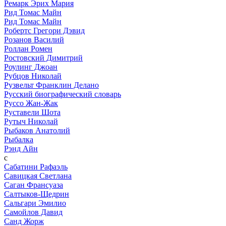
Ремарк Эрих Мария
Рид Томас Майн
Рид Томас Майн
Робертс Грегори Дэвид
Розанов Василий
Роллан Ромен
Ростовский Димитрий
Роулинг Джоан
Рубцов Николай
Рузвельт Франклин Делано
Русский биографический словарь
Руссо Жан-Жак
Руставели Шота
Рутыч Николай
Рыбаков Анатолий
Рыбалка
Рэнд Айн
с
Сабатини Рафаэль
Савицкая Светлана
Саган Франсуаза
Салтыков-Щедрин
Сальгари Эмилио
Самойлов Давид
Санд Жорж