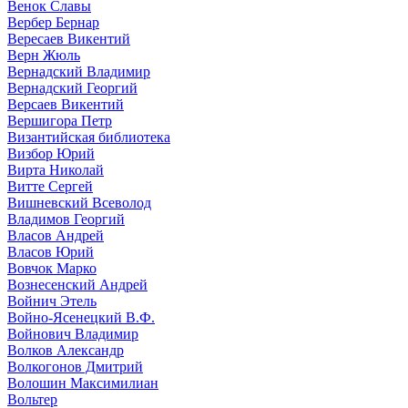
Венок Славы
Вербер Бернар
Вересаев Викентий
Верн Жюль
Вернадский Владимир
Вернадский Георгий
Версаев Викентий
Вершигора Петр
Византийская библиотека
Визбор Юрий
Вирта Николай
Витте Сергей
Вишневский Всеволод
Владимов Георгий
Власов Андрей
Власов Юрий
Вовчок Марко
Вознесенский Андрей
Войнич Этель
Войно-Ясенецкий В.Ф.
Войнович Владимир
Волков Александр
Волкогонов Дмитрий
Волошин Максимилиан
Вольтер