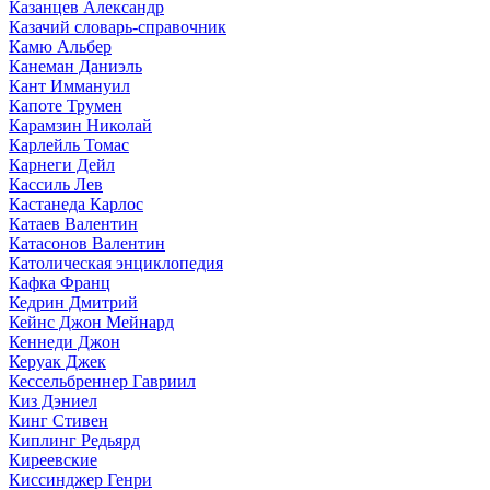
Казанцев Александр
Казачий словарь-справочник
Камю Альбер
Канеман Даниэль
Кант Иммануил
Капоте Трумен
Карамзин Николай
Карлейль Томас
Карнеги Дейл
Кассиль Лев
Кастанеда Карлос
Катаев Валентин
Катасонов Валентин
Католическая энциклопедия
Кафка Франц
Кедрин Дмитрий
Кейнс Джон Мейнард
Кеннеди Джон
Керуак Джек
Кессельбреннер Гавриил
Киз Дэниел
Кинг Стивен
Киплинг Редьярд
Киреевские
Киссинджер Генри