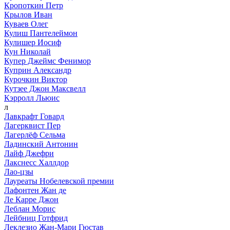
Кропоткин Петр
Крылов Иван
Куваев Олег
Кулиш Пантелеймон
Кулишер Иосиф
Кун Николай
Купер Джеймс Фенимор
Куприн Александр
Курочкин Виктор
Кутзее Джон Максвелл
Кэрролл Льюис
л
Лавкрафт Говард
Лагерквист Пер
Лагерлёф Сельма
Ладинский Антонин
Лайф Джефри
Лакснесс Халлдор
Лао-цзы
Лауреаты Нобелевской премии
Лафонтен Жан де
Ле Карре Джон
Леблан Морис
Лейбниц Готфрид
Леклезио Жан-Мари Гюстав