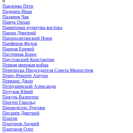
п
Павленко Петр
Падерин Иван
Паланик Чак
Памук Орхан
Памятники культуры востока
Панин Дмитрий
Панополитанский Нонн
Панферов Федор
Парнов Еремей
Пастернак Борис
Паустовский Константин
Первая мировая война
Переписка Председателя Совета Министров
Перес-Реверте Артуро
Перкинс Джон
Петрушевский Александр
Петухов Юрий
Пикуль Валентин
Пинтер Гарольд
Пиранделло Луиджи
Писарев Дмитрий
Платон
Платонов Андрей
Платонов Олег