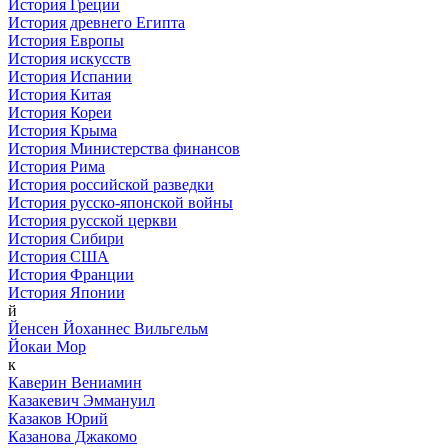
История Греции
История древнего Египта
История Европы
История искусств
История Испании
История Китая
История Кореи
История Крыма
История Министерства финансов
История Рима
История российской разведки
История русско-японской войны
История русской церкви
История Сибири
История США
История Франции
История Японии
й
Йенсен Йоханнес Вильгельм
Йокаи Мор
к
Каверин Вениамин
Казакевич Эммануил
Казаков Юрий
Казанова Джакомо