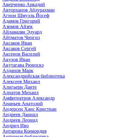
Аверченко Аркадий
Авторханов Абдурахман
Агнон Шмуэль Йосеф
Адамов Григорий
Азимов Айзек
Айламазян Эдуард
Айтматов Чингиз
Аксаков Иван
Аксаков Сергей
Аксенов Василий
Акулов Иван
Акутагава Рюноскэ
Алданов Марк
Александрийская библиотека
Алексеев Михаил
Алигьери Данте
Алпатов Михаил
Амфитеатров Александр
Ананьев Анатолий
Андерсен Ханс Кристиан
Андреев Даниил
Андреев Леонид
Андрич Иво
Антарова Конкордия
Античная библиотека