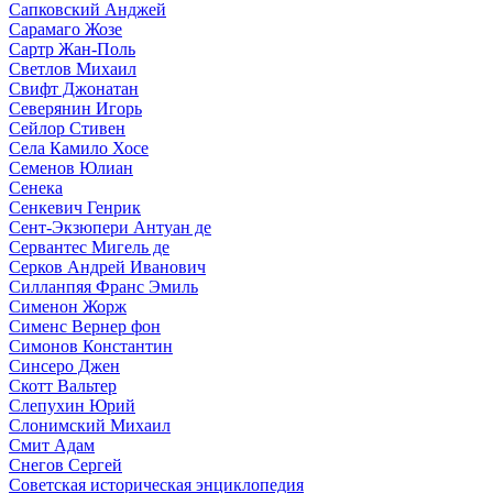
Сапковский Анджей
Сарамаго Жозе
Сартр Жан-Поль
Светлов Михаил
Свифт Джонатан
Северянин Игорь
Сейлор Стивен
Села Камило Хосе
Семенов Юлиан
Сенека
Сенкевич Генрик
Сент-Экзюпери Антуан де
Сервантес Мигель де
Серков Андрей Иванович
Силланпяя Франс Эмиль
Сименон Жорж
Сименс Вернер фон
Симонов Константин
Синсеро Джен
Скотт Вальтер
Слепухин Юрий
Слонимский Михаил
Смит Адам
Снегов Сергей
Советская историческая энциклопедия