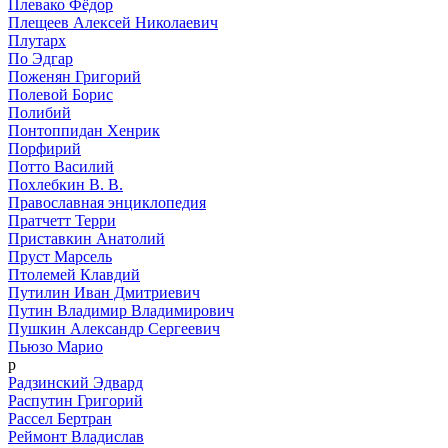
Плевако Фёдор
Плещеев Алексей Николаевич
Плутарх
По Эдгар
Поженян Григорий
Полевой Борис
Полибий
Понтоппидан Хенрик
Порфирий
Потто Василий
Похлебкин В. В.
Православная энциклопедия
Пратчетт Терри
Приставкин Анатолий
Пруст Марсель
Птолемей Клавдий
Путилин Иван Дмитриевич
Путин Владимир Владимирович
Пушкин Александр Сергеевич
Пьюзо Марио
р
Радзинский Эдвард
Распутин Григорий
Рассел Бертран
Реймонт Владислав