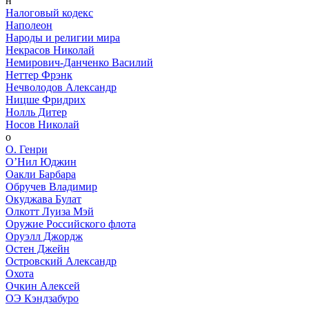
н
Налоговый кодекс
Наполеон
Народы и религии мира
Некрасов Николай
Немирович-Данченко Василий
Неттер Фрэнк
Нечволодов Александр
Ницше Фридрих
Нолль Дитер
Носов Николай
о
О. Генри
О’Нил Юджин
Оакли Барбара
Обручев Владимир
Окуджава Булат
Олкотт Луиза Мэй
Оружие Российского флота
Оруэлл Джордж
Остен Джейн
Островский Александр
Охота
Очкин Алексей
ОЭ Кэндзабуро