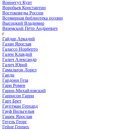
Воннегут Курт
Воробьев Константин
Востоковеды России
Всемирная библиотека поэзии
Высоцкий Владимир
Вяземский Пётр Андреевич
г
Гайдар Аркадий
Галан Ярослав
Галассо Норберто
Гален Клавдий
Галич Александр
Галич Юрий
Гамильтон Лорел
Ганди
Гардони Геза
Гари Ромен
Гарин-Михайловский
Гаррисон Гарри
Гарт Брет
Гауптман Герхард
Гауф Вильгельм
Гашек Ярослав
Гегель Георг
Гейне Генрих