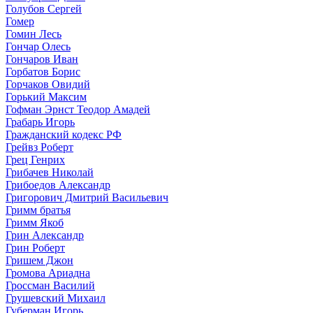
Голубов Сергей
Гомер
Гомин Лесь
Гончар Олесь
Гончаров Иван
Горбатов Борис
Горчаков Овидий
Горький Максим
Гофман Эрнст Теодор Амадей
Грабарь Игорь
Гражданский кодекс РФ
Грейвз Роберт
Грец Генрих
Грибачев Николай
Грибоедов Александр
Григорович Дмитрий Васильевич
Гримм братья
Гримм Якоб
Грин Александр
Грин Роберт
Гришем Джон
Громова Ариадна
Гроссман Василий
Грушевский Михаил
Губерман Игорь