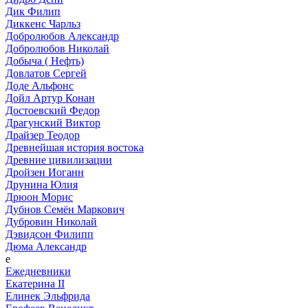
Дик Филип
Диккенс Чарльз
Добролюбов Александр
Добролюбов Николай
Добыча ( Нефть)
Довлатов Сергей
Доде Альфонс
Дойл Артур Конан
Достоевский Федор
Драгунский Виктор
Драйзер Теодор
Древнейшая история востока
Древние цивилизации
Дройзен Иоганн
Друнина Юлия
Дрюон Морис
Дубнов Семён Маркович
Дубровин Николай
Дэвидсон Филипп
Дюма Александр
е
Ежедневники
Екатерина II
Елинек Эльфрида