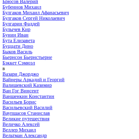
Брюсов Валерий
Бубеннов Михаил
Булгаков Михаил Афанасьевич
Булгаков Сергей Николаевич
Булгарин Фаддей
Булычев Кир
Бунин Иван
Бута Елизавета
Буццати Дино
Быков Василь
Бьернсон Бьернстьерне
Бэккет Сэмюэл
в
Вазари Джорджо
Вайнеры Аркадий и Георгий
Валишевский Казимир
Ван Гог Винсент
Ваншенкин Константин
Васильев Борис
Васильевский Василий
Ваупшасов Станислав
Великие путешествия
Величко Алексей
Веллер Михаил
Вельтман Александр