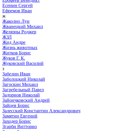
Ерофеев Венедикт
Есенин Сергей
Ефремов Иван
ж
Жаколио Луи
Жванецкий Михаил
Желязны Роджер
ЖЗЛ
Жид Андре
Жизнь животных
Житков Борис
Жуков Г. К.
Жуковский Василий
з
Забелин Иван
Заболоцкий Николай
Загоскин Михаил
Загребельный Павел
Задорнов Николай
Зайончковский Андрей
Зайцев Борис
Залесский Константин Александрович
Замятин Евгений
Заходер Борис
Згарби Витторио