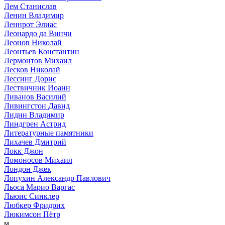
Лем Станислав
Ленин Владимир
Леннрот Элиас
Леонардо да Винчи
Леонов Николай
Леонтьев Константин
Лермонтов Михаил
Лесков Николай
Лессинг Дорис
Лествичник Иоанн
Ливанов Василий
Ливингстон Давид
Лидин Владимир
Линдгрен Астрид
Литературные памятники
Лихачев Дмитрий
Локк Джон
Ломоносов Михаил
Лондон Джек
Лопухин Александр Павлович
Льоса Марио Варгас
Льюис Синклер
Любкер Фридрих
Люкимсон Пётр
м