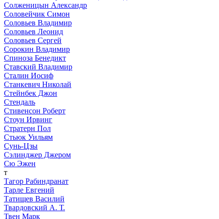
Солженицын Александр
Соловейчик Симон
Соловьев Владимир
Соловьев Леонид
Соловьев Сергей
Сорокин Владимир
Спиноза Бенедикт
Ставский Владимир
Сталин Иосиф
Станкевич Николай
Стейнбек Джон
Стендаль
Стивенсон Роберт
Стоун Ирвинг
Стратерн Пол
Стьюк Уильям
Сунь-Цзы
Сэлинджер Джером
Сю Эжен
т
Тагор Рабиндранат
Тарле Евгений
Татищев Василий
Твардовский А. Т.
Твен Марк