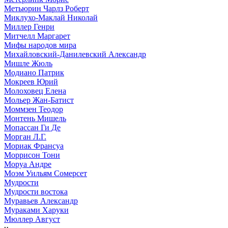
Метьюрин Чарлз Роберт
Миклухо-Маклай Николай
Миллер Генри
Митчелл Маргарет
Мифы народов мира
Михайловский-Данилевский Александр
Мишле Жюль
Модиано Патрик
Мокреев Юрий
Молоховец Елена
Мольер Жан-Батист
Моммзен Теодор
Монтень Мишель
Мопассан Ги Де
Морган Л.Г.
Мориак Франсуа
Моррисон Тони
Моруа Андре
Моэм Уильям Сомерсет
Мудрости
Мудрости востока
Муравьев Александр
Мураками Харуки
Мюллер Август