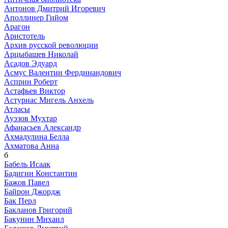
Антонов Дмитрий Игоревич
Аполлинер Гийом
Арагон
Аристотель
Архив русской революции
Арцыбашев Николай
Асадов Эдуард
Асмус Валентин Фердинандович
Асприн Роберт
Астафьев Виктор
Астуриас Мигель Анхель
Атласы
Ауэзов Мухтар
Афанасьев Александр
Ахмадулина Белла
Ахматова Анна
б
Бабель Исаак
Бадигин Константин
Бажов Павел
Байрон Джордж
Бак Перл
Бакланов Григорий
Бакунин Михаил