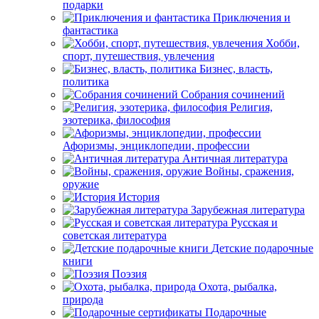
подарки
Приключения и
фантастика
Хобби,
спорт, путешествия, увлечения
Бизнес, власть,
политика
Собрания сочинений
Религия,
эзотерика, философия
Афоризмы, энциклопедии, профессии
Античная литература
Войны, сражения,
оружие
История
Зарубежная литература
Русская и
советская литература
Детские подарочные
книги
Поэзия
Охота, рыбалка,
природа
Подарочные