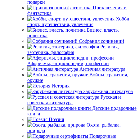
подарки
Приключения и
фантастика
Хобби,
спорт, путешествия, увлечения
Бизнес, власть,
политика
Собрания сочинений
Религия,
эзотерика, философия
Афоризмы, энциклопедии, профессии
Античная литература
Войны, сражения,
оружие
История
Зарубежная литература
Русская и
советская литература
Детские подарочные
книги
Поэзия
Охота, рыбалка,
природа
Подарочные