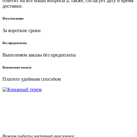
ответит на все Ваши вопросы а, также, согласует дату и время
доставки.
Изготовление
За короткие сроки
Без предоплаты
Выполняем заказы без предоплаты
Безопасная оплата
Платите удобным способом
г. Москва ул. Нарвская 2
+7(925)645-68-16
+7(926)856-28-67
knigi-vip@bk.ru
Режим работы интернет-магазина: