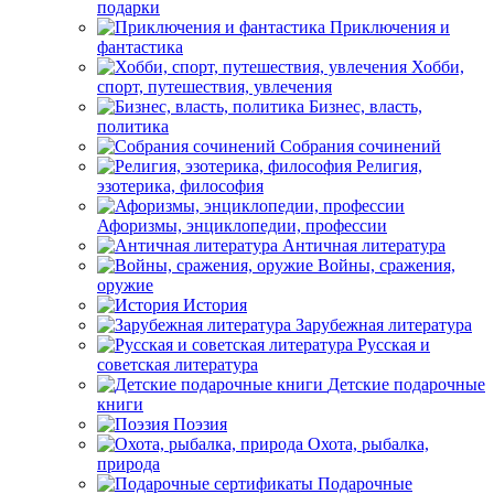
подарки
Приключения и
фантастика
Хобби,
спорт, путешествия, увлечения
Бизнес, власть,
политика
Собрания сочинений
Религия,
эзотерика, философия
Афоризмы, энциклопедии, профессии
Античная литература
Войны, сражения,
оружие
История
Зарубежная литература
Русская и
советская литература
Детские подарочные
книги
Поэзия
Охота, рыбалка,
природа
Подарочные