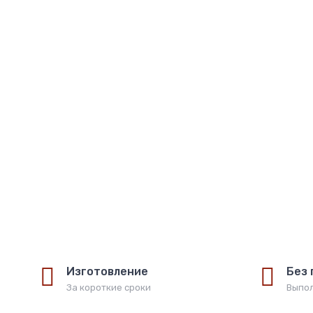
iКона. Стив Джобс - Джеффри Янг (Икона. Стив 
18 000
руб
Изготовление
Без
За короткие сроки
Выпол