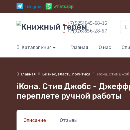
Whatsapp
Telegram
+7(925)645-68-16
+7(926)856-28-67
Каталог книг
Главная
О нас
Спи
Главная
Бизнес, власть, политика
iКона. Стив Джоб
iКона. Стив Джобс - Джефф
переплете ручной работы
Описание
Отзывы