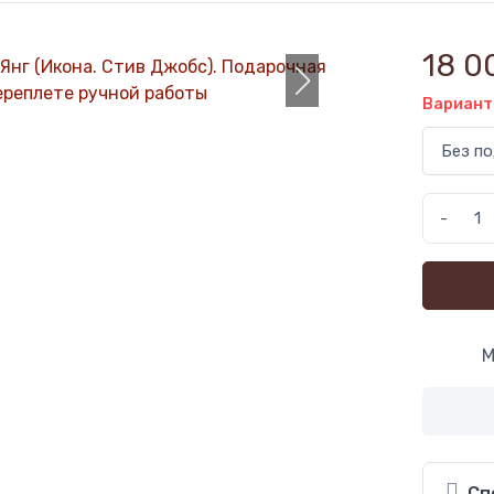
18 0
Вариант
-
М
Сп