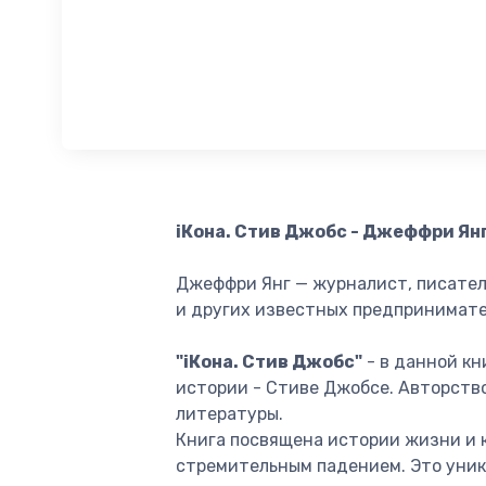
iКона. Стив Джобс - Джеффри Янг
Джеффри Янг — журналист, писатель
и других известных предпринимате
"iКона. Стив Джобс"
- в данной кн
истории - Стиве Джобсе. Авторств
литературы.
Книга посвящена истории жизни и к
стремительным падением. Это уника