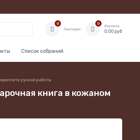
0
0
Корзина
Закладки
0.00 руб
акты
Список собраний
 переплете ручной работы
дарочная книга в кожаном