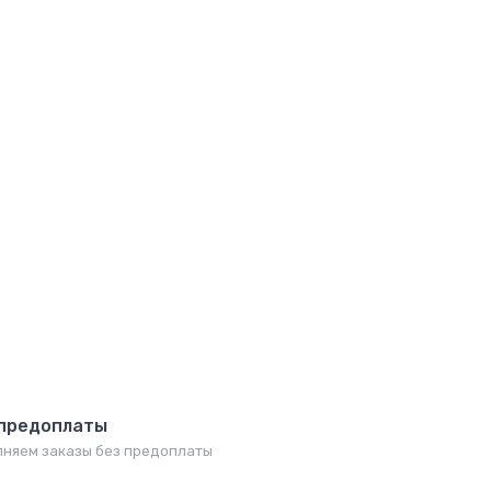
Джобс). Подарочная книга в кожаном переплете ручной рабо
 предоплаты
няем заказы без предоплаты