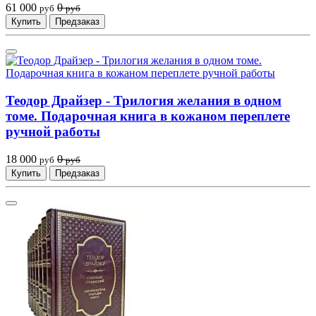
61 000
0
руб
руб
Купить
Предзаказ
Теодор Драйзер - Трилогия желания в одном
томе. Подарочная книга в кожаном переплете
ручной работы
18 000
0
руб
руб
Купить
Предзаказ