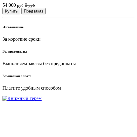
54 000
0
руб
руб
Купить
Предзаказ
Изготовление
За короткие сроки
Без предоплаты
Выполняем заказы без предоплаты
Безопасная оплата
Платите удобным способом
г. Москва ул. Нарвская 2
+7(925)645-68-16
+7(926)856-28-67
knigi-vip@bk.ru