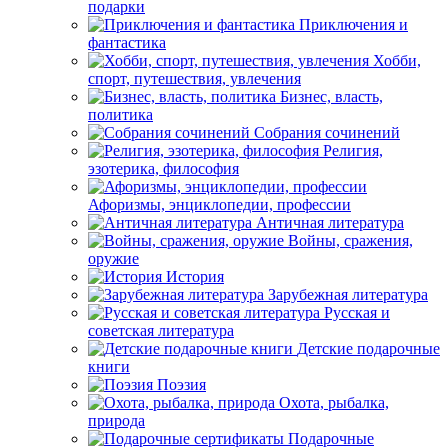
подарки
Приключения и
фантастика
Хобби,
спорт, путешествия, увлечения
Бизнес, власть,
политика
Собрания сочинений
Религия,
эзотерика, философия
Афоризмы, энциклопедии, профессии
Античная литература
Войны, сражения,
оружие
История
Зарубежная литература
Русская и
советская литература
Детские подарочные
книги
Поэзия
Охота, рыбалка,
природа
Подарочные