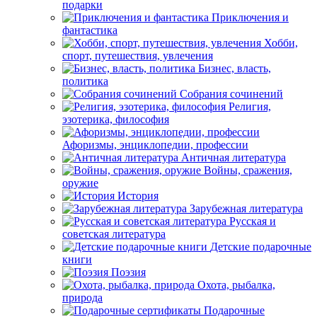
подарки
Приключения и
фантастика
Хобби,
спорт, путешествия, увлечения
Бизнес, власть,
политика
Собрания сочинений
Религия,
эзотерика, философия
Афоризмы, энциклопедии, профессии
Античная литература
Войны, сражения,
оружие
История
Зарубежная литература
Русская и
советская литература
Детские подарочные
книги
Поэзия
Охота, рыбалка,
природа
Подарочные