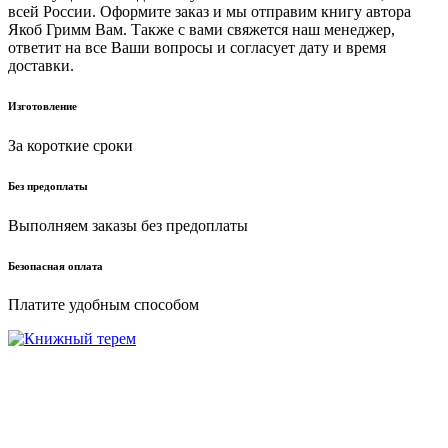
всей России. Оформите заказ и мы отправим книгу автора
Якоб Гримм Вам. Также с вами свяжется наш менеджер,
ответит на все Ваши вопросы и согласует дату и время
доставки.
Изготовление
За короткие сроки
Без предоплаты
Выполняем заказы без предоплаты
Безопасная оплата
Платите удобным способом
г. Москва ул. Нарвская 2
+7(925)645-68-16
+7(926)856-28-67
knigi-vip@bk.ru