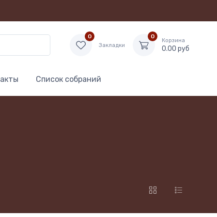
0
0
Корзина
Закладки
0.00 руб
акты
Список собраний