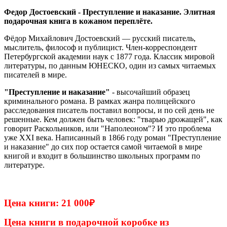
Федор Достоевский - Преступление и наказание. Элитная
подарочная книга в кожаном переплёте.
Фёдор Михайлович Достоевский — русский писатель,
мыслитель, философ и публицист. Член-корреспондент
Петербургской академии наук с 1877 года. Классик мировой
литературы, по данным ЮНЕСКО, один из самых читаемых
писателей в мире.
"Преступление и наказание"
- высочайший образец
криминального романа. В рамках жанра полицейского
расследования писатель поставил вопросы, и по сей день не
решенные. Кем должен быть человек: "тварью дрожащей", как
говорит Раскольников, или "Наполеоном"? И это проблема
уже XXI века. Написанный в 1866 году роман "Преступление
и наказание" до сих пор остается самой читаемой в мире
книгой и входит в большинство школьных программ по
литературе.
Цена книги: 21 000
₽
Цена книги в подарочной коробке из