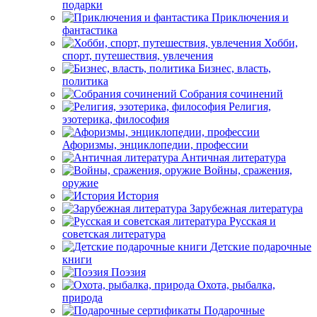
подарки
Приключения и
фантастика
Хобби,
спорт, путешествия, увлечения
Бизнес, власть,
политика
Собрания сочинений
Религия,
эзотерика, философия
Афоризмы, энциклопедии, профессии
Античная литература
Войны, сражения,
оружие
История
Зарубежная литература
Русская и
советская литература
Детские подарочные
книги
Поэзия
Охота, рыбалка,
природа
Подарочные