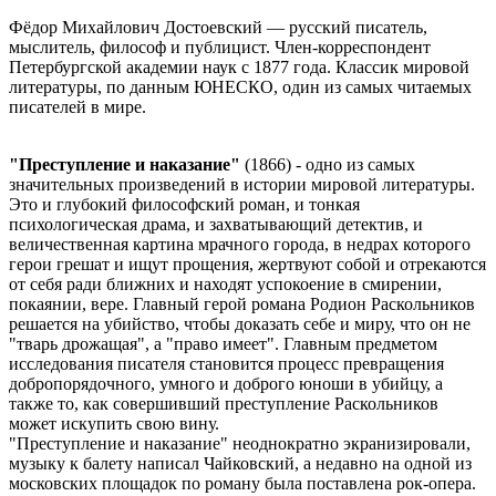
Фёдор Михайлович Достоевский — русский писатель,
мыслитель, философ и публицист. Член-корреспондент
Петербургской академии наук с 1877 года. Классик мировой
литературы, по данным ЮНЕСКО, один из самых читаемых
писателей в мире.
"Преступление и наказание"
(1866) - одно из самых
значительных произведений в истории мировой литературы.
Это и глубокий философский роман, и тонкая
психологическая драма, и захватывающий детектив, и
величественная картина мрачного города, в недрах которого
герои грешат и ищут прощения, жертвуют собой и отрекаются
от себя ради ближних и находят успокоение в смирении,
покаянии, вере. Главный герой романа Родион Раскольников
решается на убийство, чтобы доказать себе и миру, что он не
"тварь дрожащая", а "право имеет". Главным предметом
исследования писателя становится процесс превращения
добропорядочного, умного и доброго юноши в убийцу, а
также то, как совершивший преступление Раскольников
может искупить свою вину.
"Преступление и наказание" неоднократно экранизировали,
музыку к балету написал Чайковский, а недавно на одной из
московских площадок по роману была поставлена рок-опера.